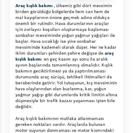
Araç kışlık bakımı
, ülkemiz gibi dört mevsimin
birden görüldüğü bölgelerde hem can hem de
mal kayıplarının önüne geçmek adına oldukça
önemli bir rutindir. Hava durumlarının araçlar
için zorlayıcı koşulları oluşturmaya başlaması
sonbahar mevsiminde yoğun yağmur yağışları ile
başlar. Hava sıcaklığı ise yine sonbahar
mevsiminde kademeli olarak düşer. Her ne kadar
iklim durumları şehirden şehire değişse de
araç
kışlık bakımı
en geç kasım ayı sonu ila aralık
ayının başlarında tamamlanmış olmalıdır. Kışlık
bakımın geciktirilmesi ya da yaptırılmaması
durumunda araç sürüşü, tehlikeli ihtimalleri de
beraberinde getirir. Yol tutuşunun, kış mevsiminin
hava olaylarından olan buzlanma, kar, yoğun
yağmur yağışı gibi durumlarda kritik limitin altına
düşmesiyle bir trafik kazası yaşanması işten bile
değildir.
Araç kışlık bakımının mutlaka atlanmaması
gereken noktaları vardır. Araçlarda bulunan
motor suyunun donmaması ve motor kısmındaki