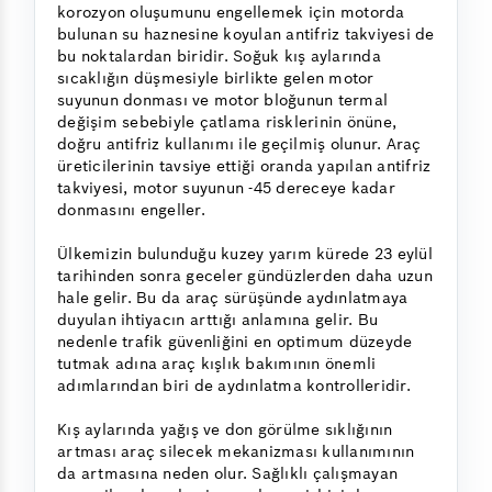
korozyon oluşumunu engellemek için motorda
bulunan su haznesine koyulan antifriz takviyesi de
bu noktalardan biridir. Soğuk kış aylarında
sıcaklığın düşmesiyle birlikte gelen motor
suyunun donması ve motor bloğunun termal
değişim sebebiyle çatlama risklerinin önüne,
doğru antifriz kullanımı ile geçilmiş olunur. Araç
üreticilerinin tavsiye ettiği oranda yapılan antifriz
takviyesi, motor suyunun -45 dereceye kadar
donmasını engeller.
Ülkemizin bulunduğu kuzey yarım kürede 23 eylül
tarihinden sonra geceler gündüzlerden daha uzun
hale gelir. Bu da araç sürüşünde aydınlatmaya
duyulan ihtiyacın arttığı anlamına gelir. Bu
nedenle trafik güvenliğini en optimum düzeyde
tutmak adına araç kışlık bakımının önemli
adımlarından biri de aydınlatma kontrolleridir.
Kış aylarında yağış ve don görülme sıklığının
artması araç silecek mekanizması kullanımının
da artmasına neden olur. Sağlıklı çalışmayan