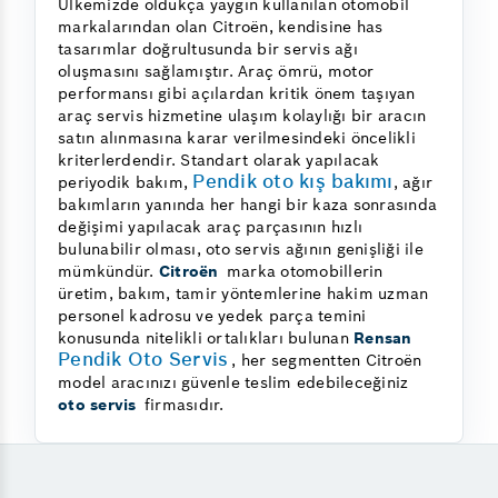
Ülkemizde oldukça yaygın kullanılan otomobil
markalarından olan Citroën, kendisine has
tasarımlar doğrultusunda bir servis ağı
oluşmasını sağlamıştır. Araç ömrü, motor
performansı gibi açılardan kritik önem taşıyan
araç servis hizmetine ulaşım kolaylığı bir aracın
satın alınmasına karar verilmesindeki öncelikli
kriterlerdendir. Standart olarak yapılacak
Pendik oto kış bakımı
periyodik bakım,
, ağır
bakımların yanında her hangi bir kaza sonrasında
değişimi yapılacak araç parçasının hızlı
bulunabilir olması, oto servis ağının genişliği ile
mümkündür.
Citroën
marka otomobillerin
üretim, bakım, tamir yöntemlerine hakim uzman
personel kadrosu ve yedek parça temini
konusunda nitelikli ortalıkları bulunan
Rensan
Pendik Oto Servis
, her segmentten Citroën
model aracınızı güvenle teslim edebileceğiniz
oto servis
firmasıdır.