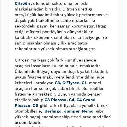
Citroën
, otomobil sektörünün en eski
markalarından birisidir. Citroën ürettiği
orta/küçük hacimli fakat yüksek performans ve
düşük yakıt tüketimine sahip motorlar ile
sektördeki payını her zaman korumuştur. Hitap
ettiği müşteri portföyünün dünyadaki en
kalabalık ekonomik sınıf olan orta seviye gelire
sahip insanlar olması yıllık araç satış
rakamlarının yüksek olmasını sağlamıştır.
Citroën markası çok farklı sınıf ve işlevde
araçları insanların kullanımına sunmaktadır.
Ülkemizde ihtiyaç duyulan düşük yakıt tüketimi,
uygun fiyat ve makul vergilendirme dilimi gibi
kriterleri karşılayan
C3, C-Elysee, C1
model
araçları her sene çok satan binek otomobiller
listesine girmektedir. Bunun yanında benzer
çizgilere sahip
C3 Picasso, C4, C4 Grand
Picasso, C5
gibi farklı ihtiyaçlara yönelik binek
otomobillerle;
Berlingo, Jumper, Nemo
gibi
yüksek bagaj hacmine sahip ticari araç modelleri
üretmektedir.